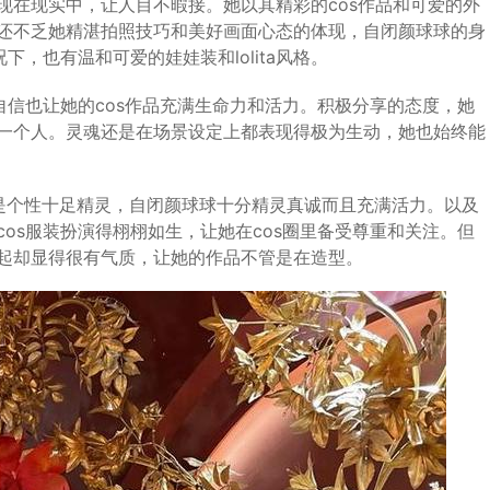
现在现实中，让人目不暇接。她以其精彩的cos作品和可爱的外
还不乏她精湛拍照技巧和美好画面心态的体现，自闭颜球球的身
下，也有温和可爱的娃娃装和lolita风格。
自信也让她的cos作品充满生命力和活力。积极分享的态度，她
一个人。灵魂还是在场景设定上都表现得极为生动，她也始终能
球是个性十足精灵，自闭颜球球十分精灵真诚而且充满活力。以及
os服装扮演得栩栩如生，让她在cos圈里备受尊重和关注。但
起却显得很有气质，让她的作品不管是在造型。