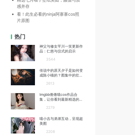
感并存
看！此生必看的ninja阿寨寨cos照
片原图
热门
神父与修女芊川一笑更新作
品：仁慈与仪式的启示
3544
传说中的原天夕子是如何变
成陈小喵的？图集中的壮观
照片揭秘真相
2613
Imgbb倦倦喵cos作品合
集，让你看到最新精选的照
片
2279
喵小吉与弟弟互动，呈现超
美图
2208