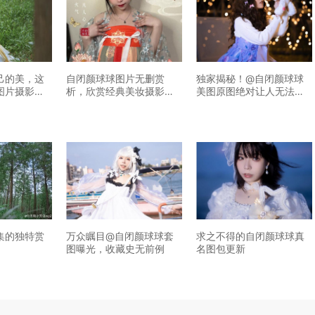
己的美，这
自闭颜球球图片无删赏
独家揭秘！@自闭颜球球
图片摄影作
析，欣赏经典美妆摄影作
美图原图绝对让人无法抗
力
品
拒
集的独特赏
万众瞩目@自闭颜球球套
求之不得的自闭颜球球真
图曝光，收藏史无前例
名图包更新