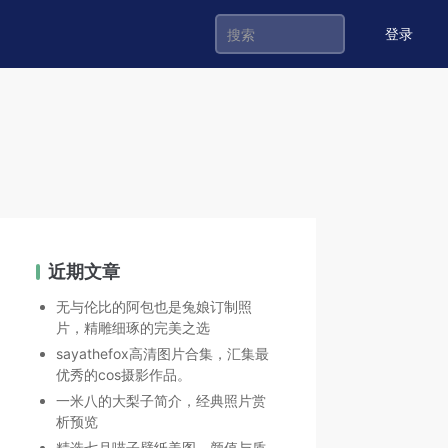
登录
近期文章
无与伦比的阿包也是兔娘订制照
片，精雕细琢的完美之选
sayathefox高清图片合集，汇集最
优秀的cos摄影作品。
一米八的大梨子简介，经典照片赏
析预览
精选七月喵子壁纸美图，颜值与质