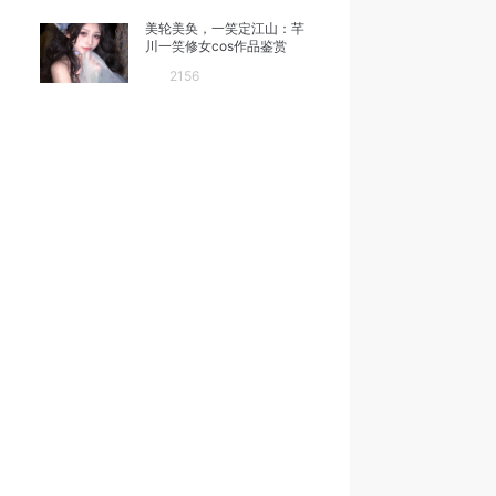
美轮美奂，一笑定江山：芊
川一笑修女cos作品鉴赏
2156