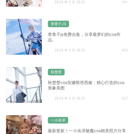
2024 年 5 月 28 日
1K+
青青子JS
青青子js免费合集，分享最梦幻的cos作
品。
2024 年 5 月 28 日
610
秋楚楚
秋楚楚cos安娜斯塔西娅：精心打造的cos
形象美图
2024 年 5 月 28 日
537
一小央泽
最新更新！一小央泽魅魔cos精美照片分享