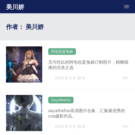
美川娇
作者：
美川娇
阿包也是兔娘
无与伦比的阿包也是兔娘订制照片，精雕细
琢的完美之选
2024 年 5 月 28 日
1K+
Sayathefox
sayathefox高清图片合集，汇集最优秀的
cos摄影作品。
2024 年 5 月 28 日
1K+