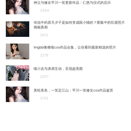
神父与修女芊川一笑更新作品：仁慈与仪式的启示
3544
传说中的原天夕子是如何变成陈小喵的？图集中的壮观照片
揭秘真相
2610
Imgbb倦倦喵cos作品合集，让你看到最新精选的照片
2278
喵小吉与弟弟互动，呈现超美图
2207
美轮美奂，一笑定江山：芊川一笑修女cos作品鉴赏
2153