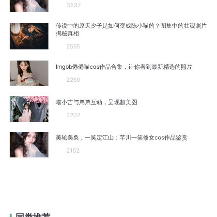
3537
传说中的原天夕子是如何变成陈小喵的？图集中的壮观照片
揭秘真相
2595
Imgbb倦倦喵cos作品合集，让你看到最新精选的照片
2269
喵小吉与弟弟互动，呈现超美图
2202
美轮美奂，一笑定江山：芊川一笑修女cos作品鉴赏
2152