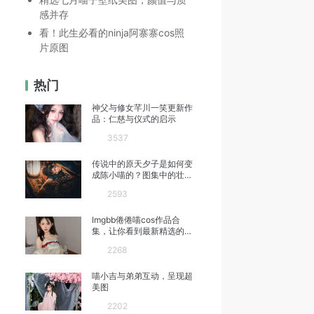
感并存
看！此生必看的ninja阿寨寨cos照
片原图
热门
神父与修女芊川一笑更新作
品：仁慈与仪式的启示
3537
传说中的原天夕子是如何变
成陈小喵的？图集中的壮观
照片揭秘真相
2593
Imgbb倦倦喵cos作品合
集，让你看到最新精选的照
片
2268
喵小吉与弟弟互动，呈现超
美图
2202