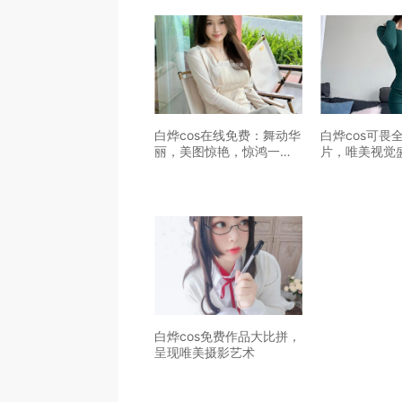
白烨cos在线免费：舞动华
白烨cos可畏
丽，美图惊艳，惊鸿一瞥
片，唯美视觉
又一瞥
发
白烨cos免费作品大比拼，
呈现唯美摄影艺术