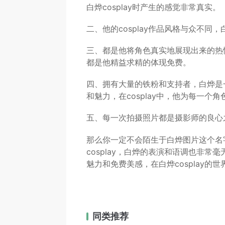
白烨cosplay时产生的感觉非常真实。
二、他的cosplay作品风格与众不同，白
三、都是他将角色真实地展现出来的热
都是他精益求精的体现免费。
四、拥有大量的铁粉和支持者，白烨是一位
和魅力，在cosplay中，他为每一个
五、每一次拍摄照片都是摄影师的良心
那么你一定不会陌生于白烨图片这个名
cosplay，白烨的表演和语调也非常
魅力和免费美感，在白烨cosplay的世
同类推荐