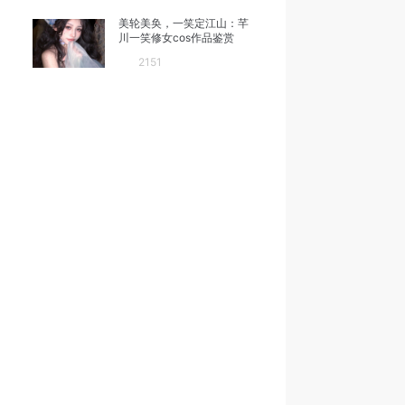
美轮美奂，一笑定江山：芊
川一笑修女cos作品鉴赏
2151