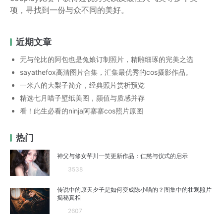
项，寻找到一份与众不同的美好。
近期文章
无与伦比的阿包也是兔娘订制照片，精雕细琢的完美之选
sayathefox高清图片合集，汇集最优秀的cos摄影作品。
一米八的大梨子简介，经典照片赏析预览
精选七月喵子壁纸美图，颜值与质感并存
看！此生必看的ninja阿寨寨cos照片原图
热门
神父与修女芊川一笑更新作品：仁慈与仪式的启示
3538
传说中的原天夕子是如何变成陈小喵的？图集中的壮观照片
揭秘真相
2607