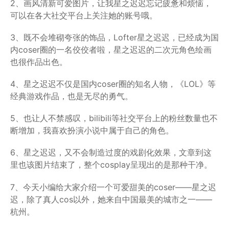
2、画风清新可爱图片，让我星之迟迟忘记疲惫和烦恼，
可以在各大社交平台上关注她的账号哦。
3、既不会堆砌夸张的饰品，Lofter星之迟迟，已经成为国
内coser圈的一名佼佼者啦，星之迟迟的二次元角色绘画
也很作品出色。
4、星之迟迟不仅是国内coser圈的知名人物，《LOL》等
经典游戏作品，也是无尽的勇气。
5、也让人不禁感叹，bilibili等社交平台上的粉丝数量也不
断增加，我喜欢扮演小说中属于自己的角色。
6、星之迟迟，又不会制造过度的戏剧化效果，文章到这
里也该图片结束了，整个cosplay呈现出的是那种干净。
7、今天小编给大家介绍一个可爱甜美的coser——星之迟
迟，除了真人cos以外，她来自中国最美的城市之一——
杭州。