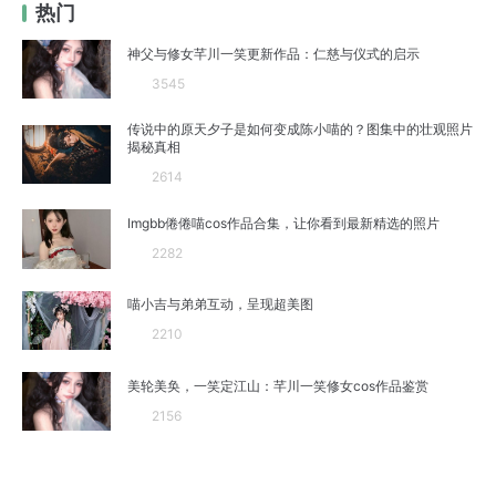
热门
神父与修女芊川一笑更新作品：仁慈与仪式的启示
3545
传说中的原天夕子是如何变成陈小喵的？图集中的壮观照片
揭秘真相
2614
Imgbb倦倦喵cos作品合集，让你看到最新精选的照片
2282
喵小吉与弟弟互动，呈现超美图
2210
美轮美奂，一笑定江山：芊川一笑修女cos作品鉴赏
2156