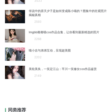
3533
传说中的原天夕子是如何变成陈小喵的？图集中的壮观照片
揭秘真相
2593
Imgbb倦倦喵cos作品合集，让你看到最新精选的照片
2268
喵小吉与弟弟互动，呈现超美图
2202
美轮美奂，一笑定江山：芊川一笑修女cos作品鉴赏
2149
同类推荐