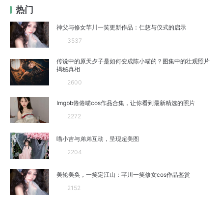
热门
神父与修女芊川一笑更新作品：仁慈与仪式的启示
3537
传说中的原天夕子是如何变成陈小喵的？图集中的壮观照片
揭秘真相
2600
Imgbb倦倦喵cos作品合集，让你看到最新精选的照片
2272
喵小吉与弟弟互动，呈现超美图
2204
美轮美奂，一笑定江山：芊川一笑修女cos作品鉴赏
2152