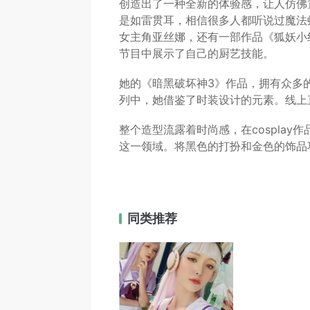
创造出了一种全新的体验感，让人仿佛置
是如雷贯耳，相信很多人都听说过魔法虾
女主角亚丝娜，还有一部作品《狐妖小
节目中展示了自己的厨艺技能。
她的《暗黑破坏神3》作品，拥有众多的
列中，她借鉴了时装设计的元素。线上
整个造型流露着时尚感，在cosplay
这一领域。将黑色的打扮和金色的饰品
同类推荐