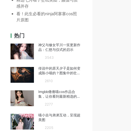
感并存
看！此生必看的ninja阿寨寨cos照
片原图
热门
神父与修女芊川一笑更新作
品：仁慈与仪式的启示
3543
传说中的原天夕子是如何变
成陈小喵的？图集中的壮观
照片揭秘真相
2610
Imgbb倦倦喵cos作品合
集，让你看到最新精选的照
片
2277
喵小吉与弟弟互动，呈现超
美图
2205