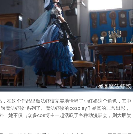
y作品，在这个作品里魔法虾饺完美地诠释了小红娘这个角色，其中
魔法虾饺”系列了。魔法虾饺的cosplay作品真的非常出彩，
外，她不仅与众多cos博主一起活跃于各种动漫展会，则大胆尝