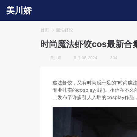
美川娇
首页
魔法虾饺
时尚魔法虾饺cos最新合
美川娇
5 月 08, 2024
304
魔法虾饺，又有时尚感十足的“时尚魔
专业扎实的cosplay技能。相信在不
上发布了许多引人入胜的cosplay