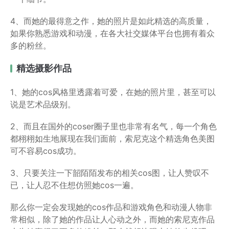
4、而她的最得意之作，她的照片是如此精选的高质量，
如果你熟悉游戏和动漫，在各大社交媒体平台也拥有着众
多的粉丝。
精选摄影作品
1、她的cos风格里透露着可爱，在她的照片里，甚至可以
说是艺术品级别。
2、而且在国外的coser圈子里也非常有名气，每一个角色
都栩栩如生地展现在我们面前，索尼克这个精选角色美图
可不容易cos成功。
3、只要关注一下韶陌陌发布的相关cos图，让人赞叹不
已，让人忍不住想仿照她cos一遍。
那么你一定会发现她的cos作品和游戏角色和动漫人物非
常相似，除了她的作品让人心动之外，而她的索尼克作品