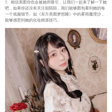
1、相信美图你也会被她所吸引，让我们一起来了解一下她
吧，如果你还没有关注韶陌陌，我们能够图包看到她的每
一个戏服细节。如《东方美图梦想睡》中的雾雨魔理沙，
能够感受到她的化妆精湛技巧。