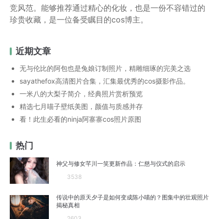
竞风范。能够推荐通过精心的化妆，也是一份不容错过的
珍贵收藏，是一位备受瞩目的cos博主。
近期文章
无与伦比的阿包也是兔娘订制照片，精雕细琢的完美之选
sayathefox高清图片合集，汇集最优秀的cos摄影作品。
一米八的大梨子简介，经典照片赏析预览
精选七月喵子壁纸美图，颜值与质感并存
看！此生必看的ninja阿寨寨cos照片原图
热门
神父与修女芊川一笑更新作品：仁慈与仪式的启示
3538
传说中的原天夕子是如何变成陈小喵的？图集中的壮观照片
揭秘真相
2603