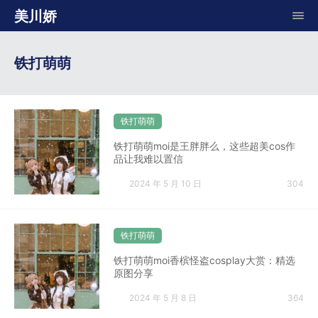
美川娇
铁打萌萌
铁打萌萌
铁打萌萌moi是王胖胖么，这些超美cos作
品让我难以置信
2024 年 5 月 10 日
304
铁打萌萌
铁打萌萌moi香槟怪盗cosplay大赏：精选
原图分享
2024 年 5 月 8 日
364