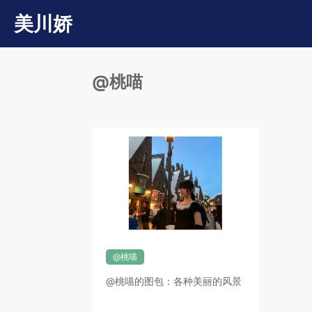
美川娇
@桃喵
@桃喵
@桃喵的图包：各种美丽的风景